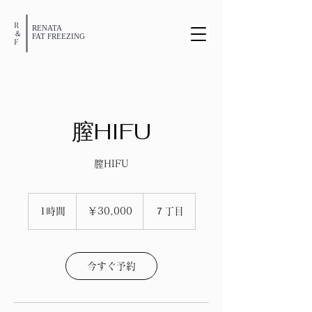
R
RENATA
​＆
​FAT FREEZING
​F
膣HIFU
膣HIFU
30,000
円
1時間
1
￥30,000
７丁目
時
今すぐ予約